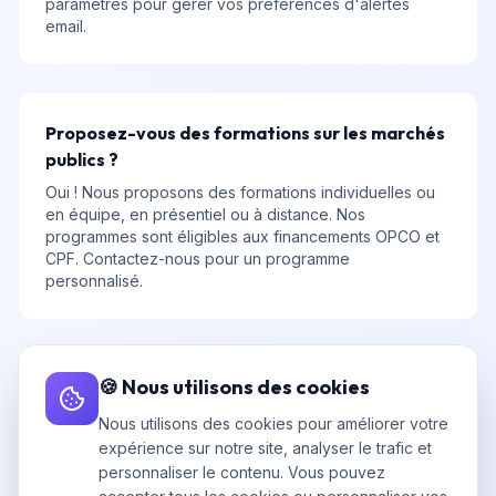
paramètres pour gérer vos préférences d'alertes
email.
Proposez-vous des formations sur les marchés
publics ?
Oui ! Nous proposons des formations individuelles ou
en équipe, en présentiel ou à distance. Nos
programmes sont éligibles aux financements OPCO et
CPF. Contactez-nous pour un programme
personnalisé.
🍪 Nous utilisons des cookies
La formation est-elle adaptée aux débutants ?
Absolument. Nous avons des modules d'initiation pour
Nous utilisons des cookies pour améliorer votre
les entreprises qui découvrent les marchés publics,
expérience sur notre site, analyser le trafic et
ainsi que des formations avancées pour celles qui
personnaliser le contenu. Vous pouvez
souhaitent optimiser leur taux de réussite.