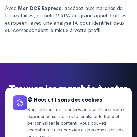
Avec
Mon DCE Express
, accédez aux marchés de
toutes tailles, du petit MAPA au grand appel d'offres
européen, avec une analyse IA pour identifier ceux
qui correspondent le mieux à votre profil.
Trouvez les marchés à votre
taille
🍪 Nous utilisons des cookies
Nous utilisons des cookies pour améliorer votre
MAPA, appels d'offres formalisés, marchés
expérience sur notre site, analyser le trafic et
européens... Notre IA vous recommande les
personnaliser le contenu. Vous pouvez
opportunités adaptées à votre entreprise.
accepter tous les cookies ou personnaliser vos
préférences.