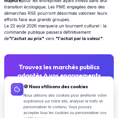
majeure
pour les entreprises ayant investi dans leur
transition écologique. Les PME engagées dans des
démarches RSE pourront désormais valoriser leurs
efforts face aux grands groupes.
Le 22 août 2026 marquera un tournant culturel : la
commande publique passera définitivement
de
"l'achat au prix"
vers
"l'achat par la valeur"
.
Trouvez les marchés publics
adaptés à vos engagements
environnementaux
🍪 Nous utilisons des cookies
Notre IA analyse les critères de chaque
Nous utilisons des cookies pour améliorer votre
expérience sur notre site, analyser le trafic et
marché et vous recommande ceux qui
personnaliser le contenu. Vous pouvez
correspondent à vos certifications.
accepter tous les cookies ou personnaliser vos